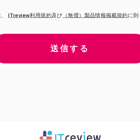
は、
ITreview利⽤規約
及び
（無償）製品情報掲載規約
に則